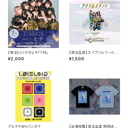
【受注】らくがきェキ『7月』
【受注生産】エイプリルフールア
クリルスタンド-CLANCROWN
¥2,000
¥1,500
-
アルテマMVバンダナ
【会場受取】受注生産 時雨水曜